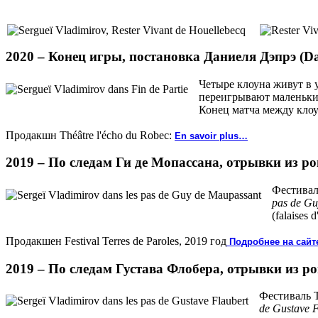
2020 –
Конец игры
, постановка Даниеля Дэпрэ (Da
Четыре клоуна живут в 
переигрывают маленькие
Конец матча между клоу
Продакшн Théâtre l'écho du Robec:
En savoir plus…
2019 –
По следам Ги де Мопассана
, отрывки из р
Фестивал
pas de Gu
(falaises
Продакшен Festival Terres de Paroles, 2019 год
Подробнее на сайте
2019 –
По следам Густава Флобера
, отрывки из р
Фестиваль T
de Gustave F