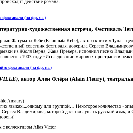
 происходит действие романа.
 фестиваля (на фр. яз.)
итературно-художественная встреча, Фестиваль Terr
рвью Фатуматы Кебе (Fatoumata Kebe), автора книги «Луна – це
дожественный советник фестиваля, доверила Сергею Владимирову 
рывки из Жюля Верна, Жака Превера, исполнил песню Владимира
овавшего в 1903 году «Исследование мировых пространств реа
йте фестиваля (на фр. яз.)
VILLE)
, автор Ален Флёри (Alain Fleury), театральн
hie Amaury)
их языках....одному или группой… Некоторое количество «опыт
 Сергея Владимирова, который даст послушать русский язык, и 
дороги!
 с коллективом Alias Victor