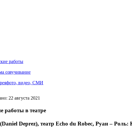
ские работы
ма озвучивание
рея
фото, видео, СМИ
но: 22 августа 2021
е работы в театре
(Daniel Deprez), театр Echo du Robec, Руан – Роль: