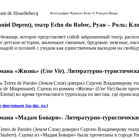
Фотографии Франсуа Боже © François Bauge
niel Deprez), театр Echo du Robec, Руан – Роль: Кл
убежище, которое представляет собой заброшенный театр, расп
 детские истории, маленькие смешные, бредовые, неясные, нас
надой и поэзией с уходом как единственным выходом на свобод
омана «Жизнь» (
Une Vie
). Литературно-туристически
ь Terres de Paroles (Земля Слов) доверил Сергею Владимирову т
y de Maupassant
). Сцены из романа «Жизнь» (
Une Vie
) были проч
 d'Etretat) во время трехчасового турпохода по местам, где происх
 фестиваля (на фр. яз.)
омана «Мадам Бовари». Литературно-туристический 
erres de Paroles (Земля Слов) доверил Сергею Владимирову теат
laubert
). Сцены из «Мадам Бовари» были прочитаны в городе Ри 