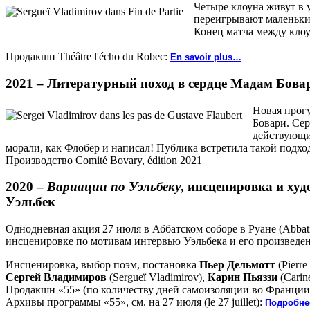
Четыре клоуна живут в 
переигрывают маленькие
Конец матча между клоу
Продакшн Théâtre l'écho du Robec:
En savoir plus…
2021 –
Литературный поход в сердце Мадам Бова
Новая прогу
Бовари. Сер
действующи
морали, как Флобер и написал! Публика встретила такой подход
Производство Comité Bovary, édition 2021
2020 –
Вариации по Уэльбеку
, инсценировка и худ
Уэльбек
Однодневная акция 27 июля в Аббатском соборе в Руане (Abbati
инсценировке по мотивам интервью Уэльбека и его произведе
Инсценировка, выбор поэм, постановка
Пьер Дельмотт
(Pierre
Сергей Владимиров
(Sergueï Vladimirov),
Карин Пьяззи
(Carin
Продакшн «55» (по количеству дней самоизоляции во Франци
Архивы программы «55», см. на 27 июля (le 27 juillet):
Подробнее