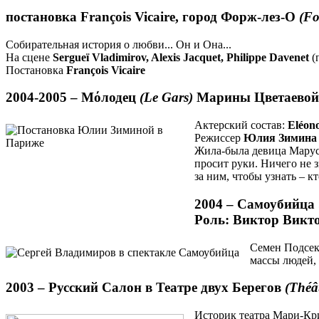
постановка François Vicaire, город Форж-лез-О
(Fo
Собирательная история о любви... Он и Она...
На сцене
Sergueï Vladimirov, Alexis Jacquet, Philippe Davenet
(
Постановка
François Vicaire
2004-2005 –
Мόлодец
(Le Gars)
Марины Цветаевой. П
Актерский состав:
Eléono
Режиссер
Юлия Зимина
Жила-была девица Маруся 
просит руки. Ничего не з
за ним, чтобы узнать – кт
2004 –
Самоубийца
Роль: Виктор Викт
Семен Подсека
массы людей,
2003 –
Русский Салон
в Театре двух Берегов
(Théât
Историк театра Мари-К