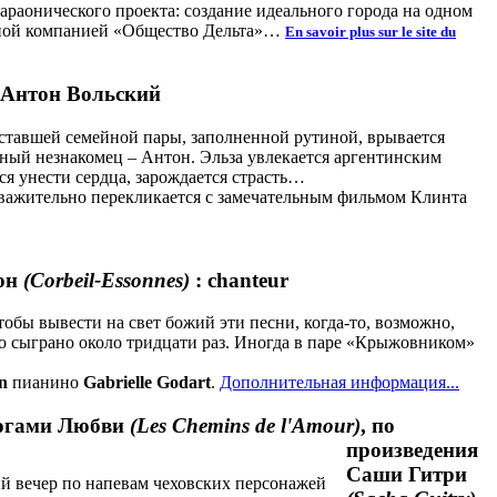
араонического проекта: создание идеального города на одном
ятной компанией «Общество Дельта»…
En savoir plus sur le site du
: Антон Вольский
ставшей семейной пары, заполненной рутиной, врывается
ный незнакомец – Антон. Эльза увлекается аргентинским
ся унести сердца, зарождается страсть…
уважительно перекликается с замечательным фильмом Клинта
сон
(Corbeil-Essonnes)
: chanteur
обы вывести на свет божий эти песни, когда-то, возможно,
ло сыграно около тридцати раз. Иногда в паре «Крыжовником»
n
пианино
Gabrielle Godart
.
Дополнительная информация...
огами Любви
(Les Chemins de l'Amour)
, по
произведения
Саши Гитри