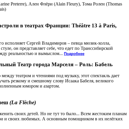
rine Preterre), Ален Флёри (Alain Fleury), Тома Ролен (Thomas
is)
строли в театрах Франции: Théâtre 13 à Paris,
го исполняет Сергей Владимиров – певца мюзик-холла,
стуле, он представляет себе, что едет по Транссибирской
ежду реальностью и вымыслом...
Подробнее
льный Театр города Марселя – Роль: Бабель
о между театром и чтениями под музыку, этот спектакль дает
учать резкому и смешному слову Исаака Бабеля, великого
аполненным юмором и азартом.
флеш
(La Flèche)
енить своих детей. Но не тут то было... Всем жестоким планам
вои и своих любимых. А основным помощником в их нелёгких