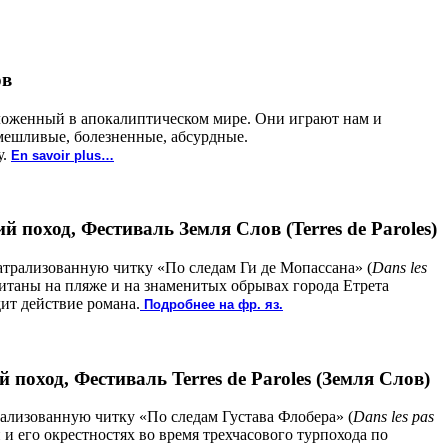
ов
оложенный в апокалиптическом мире. Они играют нам и
мешливые, болезненные, абсурдные.
у.
En savoir plus…
й поход, Фестиваль Земля Слов (Terres de Paroles)
еатрализованную читку «По следам Ги де Мопассана» (
Dans les
итаны на пляже и на знаменитых обрывах города Етрета
одит действие романа.
Подробнее на фр. яз.
поход, Фестиваль Terres de Paroles (Земля Слов)
рализованную читку «По следам Густава Флобера» (
Dans les pas
и его окрестностях во время трехчасового турпохода по