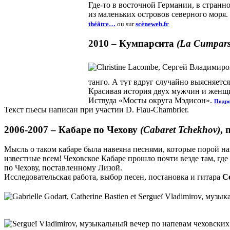
Где-то в восточной Германии, в странн
из маленьких островов северного моря
théâtre…
ou sur
scèneweb.fr
2010 –
Кумпарсита
(La Cumparsi
танго. А тут вдруг случайно выясняетс
Красивая история двух мужчин и женщи
Иствуда «Мосты округа Мэдисон».
Подро
Текст пьесы написан при участии D. Flau-Chambrier.
2006-2007 –
Кабаре по Чехову
(Cabaret Tchekhov)
,
Мысль о таком кабаре была навеяна песнями, которые порой на
известные всем! Чеховское Кабаре прошло почти везде там, гд
по Чехову, поставленному Лизой.
Исследовательская работа, выбор песен, постановка и гитара
С