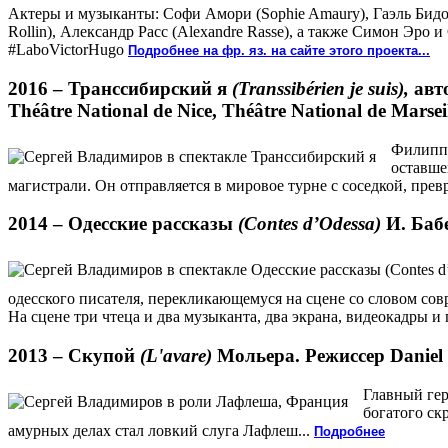
Актеры и музыканты: Софи Амори (Sophie Amaury), Гаэль Бидо (Ga
Rollin), Александр Расс (Alexandre Rasse), а также Симон Эро
#LaboVictorHugo
Подробнее на фр. яз. на сайте этого проекта...
2016 –
Транссибирский я
(Transsibérien je suis),
авто
Théâtre National de Nice, Théâtre National de Marsei
Филипп 
оставше
магистрали. Он отправляется в мировое турне с соседкой, пре
2014 –
Одесские рассказы
(Contes d’Odessa)
И. Бабе
одесского писателя, перекликающемуся на сцене со словом со
На сцене три чтеца и два музыканта, два экрана, видеокадры и 
2013 –
Скупой
(L'avare)
Мольера. Режиссер Daniel
Главный гер
богатого ск
амурных делах стал ловкий слуга Лафлеш...
Подробнее