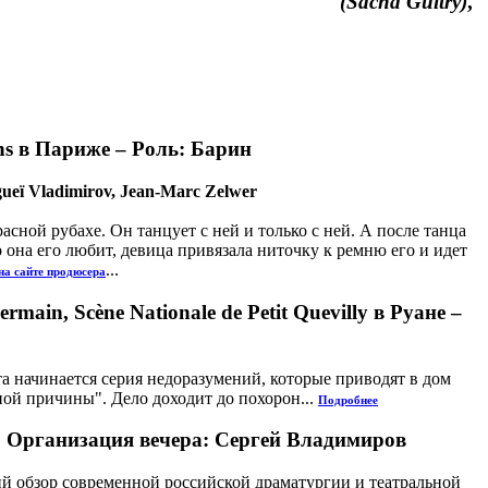
(Sacha Guitry)
,
ins в Париже – Роль: Барин
gueï Vladimirov, Jean-Marc Zelwer
асной рубахе. Он танцует с ней и только с ней. А после танца
о она его любит, девица привязала ниточку к ремню его и идет
...
на сайте продюсера
in, Scène Nationale de Petit Quevilly в Руане –
та начинается серия недоразумений, которые приводят в дом
ной причины". Дело доходит до похорон...
Подробнее
. Организация вечера: Сергей Владимиров
ий обзор современной российской драматургии и театральной