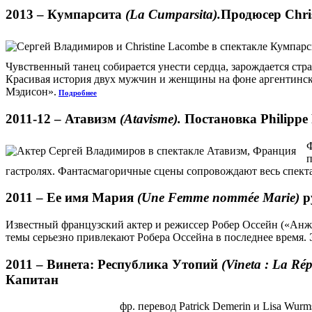
2013 –
Кумпарсита
(La Cumparsita).
Продюсер Chris
Чувственный танец собирается унести сердца, зарождается стр
Красивая история двух мужчин и женщины на фоне аргентинск
Мэдисон».
Подробнее
2011-12 –
Атавизм
(Atavisme).
Постановка Philippe 
Ф
п
гастролях. Фантасмагоричные сцены сопровождают весь спекта
2011 –
Ее имя Мария
(Une Femme nommée Marie)
р
Известный французский актер и режиссер Робер Оссейн («Анже
темы серьезно привлекают Робера Оссейна в последнее время. 
2011 –
Винета: Республика Утопий
(Vineta : La Rép
Капитан
фр. перевод Patrick Demerin и Lisa Wurms