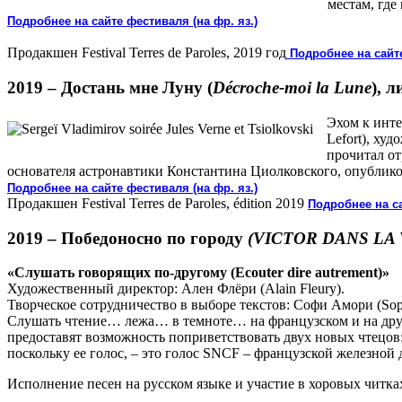
местам, где
Подробнее на сайте фестиваля (на фр. яз.)
Продакшен Festival Terres de Paroles, 2019 год
Подробнее на сайте
2019 –
Достань мне Луну (
Décroche-moi la Lune
)
, л
Эхом к инте
Lefort), ху
прочитал от
основателя астронавтики Константина Циолковского, опублик
Подробнее на сайте фестиваля (на фр. яз.)
Продакшен Festival Terres de Paroles, édition 2019
Подробнее на са
2019 –
Победоносно по городу
(VICTOR DANS LA 
«Слушать говорящих по-другому (Ecouter dire autrement)»
Художественный директор: Ален Флёри (Alain Fleury).
Творческое сотрудничество в выборе текстов: Софи Амори (Sop
Слушать чтение… лежа… в темноте… на французском и на друг
предоставят возможность поприветствовать двух новых чтецов:
поскольку ее голос, – это голос SNCF – французской железной 
Исполнение песен на русском языке и участие в хоровых читках