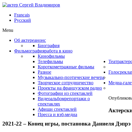
Français
Русский
Menu
Об актере
анонс
Биография
Фильмография
работа в кино
Кинофильмы
Телефильмы
Театр
актер
Короткометражные фильмы
Разное
Голос
рекла
Музыкально-поэтические вечера
Творческое сотрудничество
Медиа-гале
Проекты на французском радио
Фотографии из спектаклей
Опубликова
Видеоальбом
репортажи о
спектаклях
Афиши спектаклей
Актерски
Пресса и вэб-медиа
2021-22 –
Конец игры
, постановка Даниеля Дэпрэ 