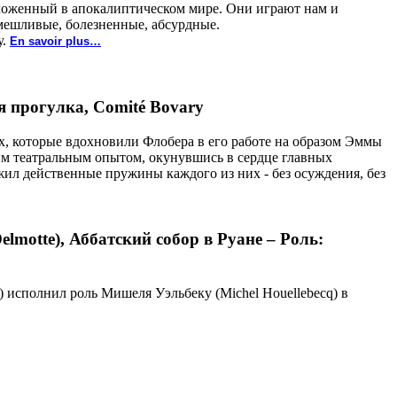
оложенный в апокалиптическом мире. Они играют нам и
мешливые, болезненные, абсурдные.
у.
En savoir plus…
 прогулка, Comité Bovary
ах, которые вдохновили Флобера в его работе на образом Эммы
оим театральным опытом, окунувшись в сердце главных
ил действенные пружины каждого из них - без осуждения, без
elmotte), Аббатский собор в Руане – Роль:
v) исполнил роль Мишеля Уэльбеку (Michel Houellebecq) в