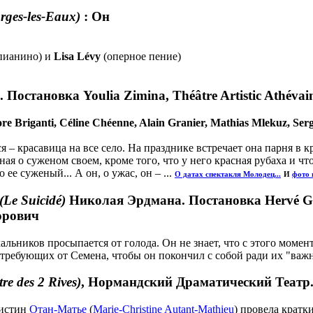
rges-les-Eaux)
: Он
пианино) и
Lisa Lévy
(оперное пение)
остановка Youlia Zimina, Théâtre Artistic Athéva
re Briganti, Céline Chéenne, Alain Granier, Mathias Mlekuz, Ser
– красавица на все село. На празднике встречает она парня в кр
ная о суженом своем, кроме того, что у него красная рубаха и чт
о ее суженый... А он, о ужас, он – ...
О датах спектакля Молодец...
И
фото 
(Le Suicidé)
Николая Эрдмана. Постановка Hervé Germa
орович
льников просыпается от голода. Он не знает, что с этого момен
 требующих от Семена, чтобы он покончил с собой ради их "важ
re des 2 Rives)
, Нормандский Драматический Театр
ристин
Отан-Матье
(
Marie-Christine Autant-Mathieu
) провела кратк