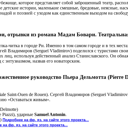
убежище, которое представляет собой заброшенный театр, расп
 детские истории, маленькие смешные, бредовые, неясные, нас
надой и поэзией с уходом как единственным выходом на свобод
ри
, отрывки из романа Мадам Бовари. Театральная
лка-читка в городе Ри. Именно в том самом городе и в тех мест
гей Владимиров (Sergueï Vladimirov) поделился с туристами св
х лиц, используя действенный анализ Станиславского. Он обнаж
 с энтузиазмом, назвав его новаторским.
ожественное руководство Пьера Дельмотта (Pierre D
ale Saint-Ouen de Rouen). Сергей Владимиров (Sergueï Vladimiro
нию «Оставаться живым».
 Delmotte)
e Piazzi), ударные
Samuel Antonin
.
и)
Подробнее на фр. яз. на сайте этого проекта...
 на фр. яз. на сайте этого проекта...