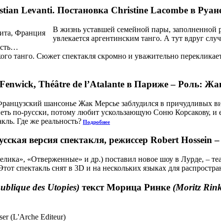
tian Levanti. Постановка Christine Lacombe в Руа
В жизнь уставшей семейной пары, заполненной 
увлекается аргентинским танго. А тут вдруг слу
асть…
ого танго. Сюжет спектакля скромно и уважительно перекликае
Fenwick, Théâtre de l’Atalante в Париже – Роль: Ж
ранцузский шансонье Жак Мерсье заблудился в причудливых вид
еть по-русски, потому любит ускользающую Соню Корсакову, и ед
кль. Где же реальность?
Подробнее
усская версия спектакля, режиссер Robert Hossein –
лика», «Отверженные» и др.) поставил новое шоу в Лурде, – т
Этот спектакль снят в 3D и на нескольких языках для распростра
ublique des Utopies)
текст Морица Ринке
(Moritz Rin
er (L'Arche Editeur)