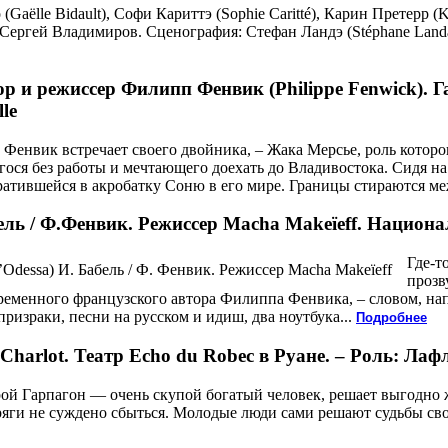
ëlle Bidault), Софи Кариттэ (Sophie Caritté), Карин Претерр (Ka
 и Сергей Владимиров. Сценография: Стефан Ландэ (Stéphane Landa
р и режиссер Филипп Фенвик (Philippe Fenwick). Га
lle
Фенвик встречает своего двойника, – Жака Мерсье, роль которо
гося без работы и мечтающего доехать до Владивостока. Сидя на 
вратившейся в акробатку Соню в его мире. Границы стираются м
ль / Ф.Фенвик. Режиссер Macha Makeïeff. Национа
Где-т
прозв
временного французского автора Филиппа Фенвика, – словом, н
призраки, песни на русском и идиш, два ноутбука...
Подробнее
 Charlot. Театр Echo du Robec в Руане. – Роль: Ла
ой Гарпагон — очень скупой богатый человек, решает выгодно ж
ряги не суждено сбыться. Молодые люди сами решают судьбы с