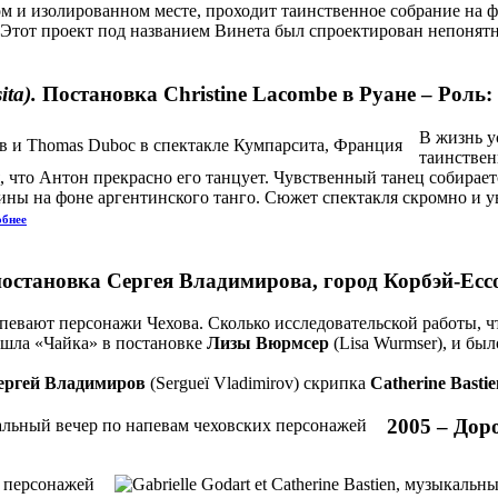
ом и изолированном месте, проходит таинственное собрание на ф
. Этот проект под названием Винета был спроектирован непон
ta).
Постановка Christine Lacombe в Руане – Роль
В жизнь у
таинствен
я, что Антон прекрасно его танцует. Чувственный танец собирает
ны на фоне аргентинского танго. Сюжет спектакля скромно и 
бнее
 постановка Сергея Владимирова, город Корбэй-Ес
певают персонажи Чехова. Сколько исследовательской работы, чт
е шла «Чайка» в постановке
Лизы Вюрмсер
(Lisa Wurmser), и бы
ергей Владимиров
(Sergueï Vladimirov) скрипка
Catherine Bastie
2005 –
Дор