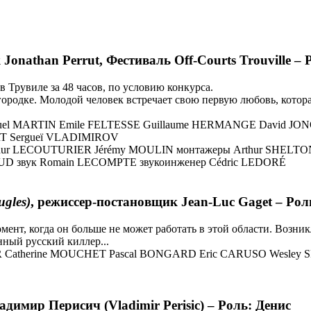
Jonathan Perrut, Фестиваль Off-Courts Trouville –
 Трувиле за 48 часов, по условию конкурса.
родке. Молодой человек встречает свою первую любовь, котора
nuel MARTIN Emile FELTESSE Guillaume HERMANGE David J
T Sergueï VLADIMIROV
thur LECOUTURIER Jérémy MOULIN монтажеры Arthur SHELTON 
 звук Romain LECOMPTE звукоинженер Cédric LEDORÉ
ugles)
, режиссер-постановщик Jean-Luc Gaget – Ро
мент, когда он больше не может работать в этой области. Возни
нный русский киллер...
R Catherine MOUCHET Pascal BONGARD Eric CARUSO Wesley S
димир Перисич (Vladimir Perisic) – Роль: Денис