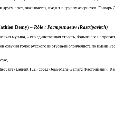
другу, а тот, оказывается, входит в группу аферистов. Главарь 
athieu Demy) –
Rôle : Растрипавич (Rastripavitch)
еская музыка, – его единственная страсть, больше его не трога
ров озвучил голос русского виртуоза-виолончелиста по имени Р
esse,
squaire) Laurent Tuel (сосед) Jean-Marie Gamard (Растрипавич, Rast