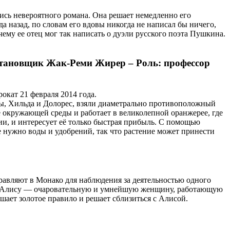
ись невероятного романа. Она решает немедленно его
а назад, по словам его вдовы никогда не написал бы ничего,
му ее отец мог так написать о дуэли русского поэта Пушкина.
тановщик Жак-Реми Жирер – Роль: профессор
окат 21 февраля 2014 года.
ы, Хильда и Долорес, взяли диаметрально противоположный
ане окружающей среды и работает в великолепной оранжерее, где
и, и интересует её только быстрая прибыль. С помощью
 нужно воды и удобрений, так что растение может принести
равляют в Монако для наблюдения за деятельностью одного
ует Алису — очаровательную и умнейшую женщину, работающую
ушает золотое правило и решает сблизиться с Алисой.