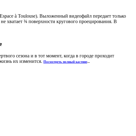
l’Espace à Toulouse). Выложенный видеофайл передает только
о не хватает ¾ поверхности кругового проецирования. В
e
твого сезона и в тот момент, когда в городе проходит
 жизнь их изменится.
Посмотреть полный кастинг
...