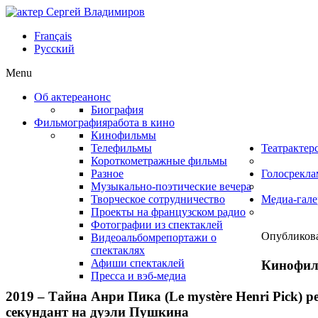
Français
Русский
Menu
Об актере
анонс
Биография
Фильмография
работа в кино
Кинофильмы
Телефильмы
Театр
актер
Короткометражные фильмы
Разное
Голос
рекла
Музыкально-поэтические вечера
Творческое сотрудничество
Медиа-гале
Проекты на французском радио
Фотографии из спектаклей
Опубликова
Видеоальбом
репортажи о
спектаклях
Афиши спектаклей
Кинофи
Пресса и вэб-медиа
2019 –
Тайна Анри Пика (Le mystère Henri Pick)
ре
секундант на дуэли Пушкина