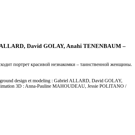
riel ALLARD, David GOLAY, Anahi TENENBAUM –
находит портрет красивой незнакомки – таинственной женщины.
ound design et modeling : Gabriel ALLARD, David GOLAY,
nimation 3D : Anna-Pauline MAHOUDEAU, Jessie POLITANO /