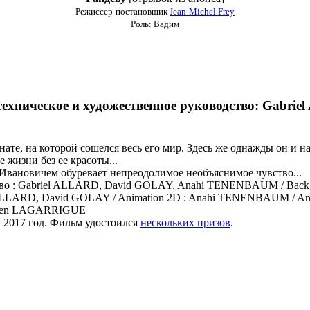
Режиссер-постановщик
Jean-Michel Frey
Роль: Вадим
 техническое и художественное руководство: Gab
ате, на которой сошелся весь его мир. Здесь же однажды он и 
 жизни без ее красоты...
Ивановичем обуревает непреодолимое необъяснимое чувство...
тво : Gabriel ALLARD, David GOLAY, Anahi TENENBAUM / Backgr
l ALLARD, David GOLAY / Animation 2D : Anahi TENENBAUM / A
bien LAGARRIGUE
 2017 год. Фильм удостоился
нескольких призов
.