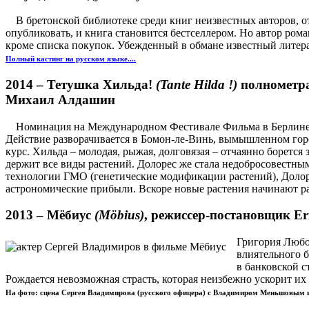
В бретонской библиотеке среди книг неизвестных авторов, о
опубликовать, и книга становится бестселлером. Но автор ром
кроме списка покупок. Убежденный в обмане известный литерат
Полный кастинг на русском языке....
2014 –
Тетушка Хильда!
(Tante Hilda !)
полнометра
Михаил Алдашин
Номинация на Международном Фестивале Фильма в Берлине в 
Действие разворачивается в Бомон-ле-Винь, вымышленном гор
курс. Хильда – молодая, рыжая, долговязая – отчаянно борется
держит все виды растений. Долорес же стала недобросовестн
технологии ГМО (генетические модификации растений), Долоре
астрономические прибыли. Вскоре новые растения начинают р
2013 –
Мёбиус
(Möbius)
, режиссер-постановщик Er
Григория Любо
влиятельного 
в банковской с
Рождается невозможная страсть, которая неизбежно ускорит их
На фото: сцена Сергея Владимирова (русского офицера) с Владимиром Меньшовым