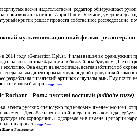
твергнутых всеми издательствами, редактор обнаруживает рукоп
ана, производитель пиццы Анри Пик из Бретани, умерший два год
урный критик решает провести собственное расследование: поче
жный мультипликационный фильм, режиссер-пос
2014 году. (Generation Kplus). Фильм вышел во французский пр
одке на юго-востоке Франции, в ближайшем будущем. Две сестр
 за экологию. Она ездит на велосипеде, всегда заботится об охр
ым генеральным директором международной продуктовой компани
с разработала гигантский артишок с щупальцами. Ему почти не
асти слишком быстро.
подробнее
ic Rochant – Роль: русский военный
(militaire russe)
ва, агента русских спецслужб под кодовым именем Моисей, отп
бизнесмена. Для обеспечения этой операции его команда верб
труктуре его корпорации. Подозревая ее в измене, Григорий нар
 падение/провал.
подробнее
 и Жаном Дюжарденом.