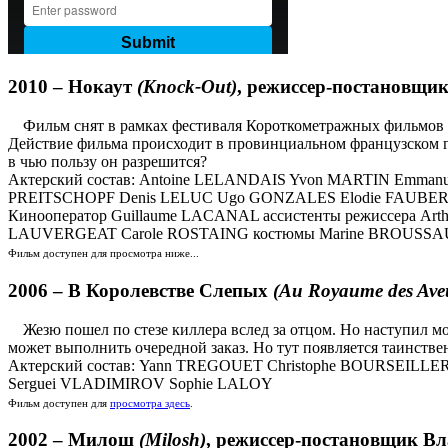
2010 –
Нокаут
(Knock-Out)
, режиссер-постановщик 
Фильм снят в рамках фестиваля Короткометражных фильмов в
Действие фильма происходит в провинциальном французском го
в чью пользу он разрешится?
Актерский состав: Antoine LELANDAIS Yvon MARTIN Emma
PREITSCHOPF Denis LELUC Ugo GONZALES Elodie FAUBER
Кинооператор Guillaume LACANAL ассистенты режиссера Ar
LAUVERGEAT Carole ROSTAING костюмы Marine BROUSSAUD
Фильм доступен для просмотра ниже...
2006 –
В Королевстве Слепых
(Au Royaume des Ave
Жезю пошел по стезе киллера вслед за отцом. Но наступил мо
может выполнить очередной заказ. Но тут появляется таинстве
Актерский состав: Yann TREGOUET Christophe BOURSEILLE
Serguei VLADIMIROV Sophie LALOY
Фильм доступен для
просмотра здесь
.
2002 –
Милош
(Milosh)
, режиссер-постановщик Вла