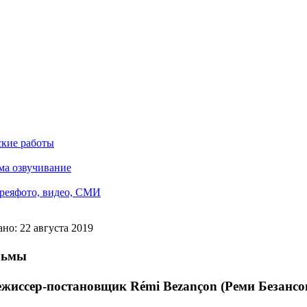
ские работы
ма озвучивание
рея
фото, видео, СМИ
но: 22 августа 2019
льмы
жиссер-постановщик Rémi Bezançon (Реми Безансон