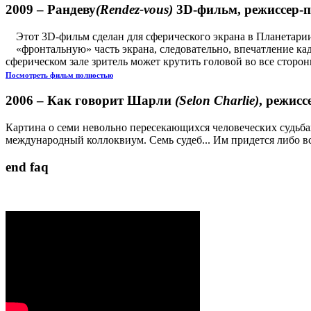
2009 –
Рандеву
(Rendez-vous)
3D-фильм, режиссер-п
Этот 3D-фильм сделан для сферического экрана в Планетарии З
«фронтальную» часть экрана, следовательно, впечатление кад
сферическом зале зритель может крутить головой во все сторо
Посмотреть фильм полностью
2006 –
Как говорит Шарли
(Selon Charlie)
, режисс
Картина о семи невольно пересекающихся человеческих судьбах
международный коллоквиум. Семь судеб... Им придется либо вст
end faq