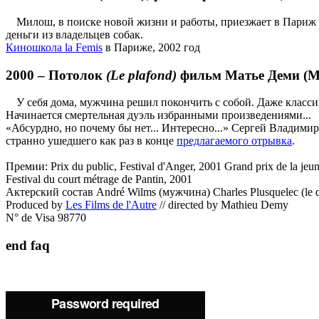
Милош, в поиске новой жизни и работы, приезжает в Париж к 
деньги из владельцев собак.
Киношкола la Femis
в Париже, 2002 год
2000 –
Потолок
(Le plafond)
фильм Матье Деми (M
У себя дома, мужчина решил покончить с собой. Даже классич
Начинается смертельная дуэль избранными произведениями...
«Абсурдно, но почему бы нет... Интересно...» Сергей Владими
странно ушедшего как раз в конце
предлагаемого отрывка
.
Премии: Prix du public, Festival d'Anger, 2001 Grand prix de la jeun
Festival du court métrage de Pantin, 2001
Актерский состав André Wilms (мужчина) Charles Plusquelec (le di
Produced by
Les Films de l'Autre
// directed by Mathieu Demy
N° de Visa 98770
end faq