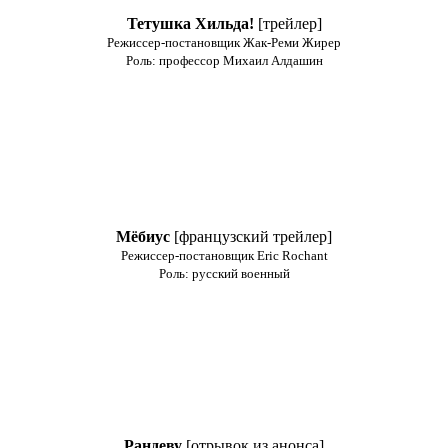
Тетушка Хильда!
[трейлер]
Режиссер-постановщик Жак-Реми Жирер
Роль: профессор Михаил Алдашин
Мёбиус
[французский трейлер]
Режиссер-постановщик Eric Rochant
Роль: русский военный
Рандеву
[отрывок из анонса]