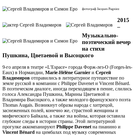
фотограф Jacques Pagniez
2015
–
Музыкально-
поэтический вечер
на стихи
Пушкина, Цветаевой и Высоцкого
9-го апреля в театре «L'Espace» города Форж-лез-О (Forges-les-
Eaux) в Нормандии,
Marie-Hélène Garnier
и
Сергей
Владимиров
отправились в литературное путешествие по
земле русской в компании с Philippe Davenet и Vincent Bénard.
В поэтическом диалоге, иногда переходящем в пение, слились
голоса Александра Пушкина, Марины Цветаевой и
Владимира Высоцкого, а также молодого французского поэта
Thomas Augais. Возникнут образы народа с хитрецой,
заснеженных полей, конечно же, страстной женщины и
мифического Байкала, а также эха войны, которая оставила
глубокие следы в истории страны. Этой литературной
прогулке аккомпанируют
Philippe Davenet
на пианино и
Vincent Bénard
на цимбалах под музыку современных