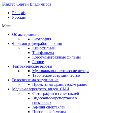
Français
Русский
Menu
Об актере
анонс
Биография
Фильмография
работа в кино
Кинофильмы
Телефильмы
Короткометражные фильмы
Разное
Театр
актерские работы
Музыкально-поэтические вечера
Творческое сотрудничество
Голос
реклама озвучивание
Проекты на французском радио
Медиа-галерея
фото, видео, СМИ
Фотографии из спектаклей
Видеоальбом
репортажи о
спектаклях
Афиши спектаклей
Пресса и вэб-медиа