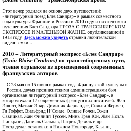
Этот вечер родился на основе двух путешествий:
«литературный поезд Блез Сандрар» в рамках совместного
года культуры Франции и России в 2010 году и поэтического
путешествия Блез Сандрара ПРОЗА О ТРАНССИБИРСКОМ
ЭКСПРЕССЕ И МАЛЕНЬКОЙ ЖАННЕ, опубликованной в
1913 году.
Здесь можно увидеть
отрывки любительской
видеосъемки...
2010 –
Литературный экспресс «Блез Сандрар»
(Train Blaise Cendrars)
по транссибирскому пути,
чтение отрывков из произведений современных
французских авторов
С 28 мая по 15 июня в рамках года Французской культуры в
России, двумя президентскими администрациями был
организован литературный экспресс «Блез Сандрар», в
котором ехали 17 современных французских писателей: Жан
Эшноз, Матиас Энар, Доминик Фернандес, Сильви Жермен,
Ги Гоффет, Вильфрид Н’Сонде, Оливье Ролен, Эжен
Савицкая, Жан-Филипп Туссен, Минь Тран Юи, Жан-Ноэль
Панкрази, Даниэль Сальнав, Патрик Девиль и др.
Поезд делал остановки в Нижнем Новгороде, Казани,