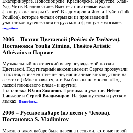
Екатеринбурге, Новосибирске, Красноярске, Иркутске, Улан-
Удэ, Чите, Владивостоке. Вместе с писателями ехали
французские актеры Сергей Владимиров и Жюли Пуйон (Julie
Pouillon), которые читали отрывки из произведений
участников путешествия на русском и французском языке.
подробнее
2006 –
Поэзия Цветаевой
(
Poésies de Tsvétaeva).
Постановка Youlia Zimina, Théâtre Artistic
Athévains в Париже
Музыкальный поэтический вечер неувядаемой поэзии
Цветаевой. Под гитарный аккомпанемент Сергея прозвучали
и поэзия, и знаменитые песни, написанные впоследствии на
ее стихи («Мне нравится, что Вы больны не мною», «Под
лаской плюшевого пледа» и другие).
Постановка
Юлии Зиминой
. Принимали участие:
Hélène
Lausseur
и
Сергей Владимиров
. На французском и русском
языках.
Подробнее...
2006 –
Русское кабаре
(из песен у Чехова).
Постановка S. Vladimirov
Мысль о таком кабаре была навеяна песнями, которые порой