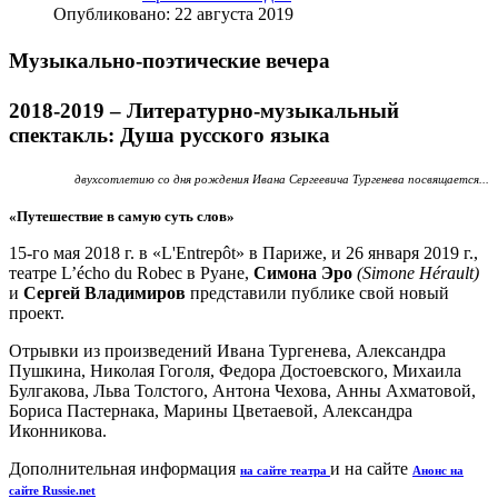
Опубликовано: 22 августа 2019
Музыкально-поэтические вечера
2018-2019 – Литературно-музыкальный
спектакль:
Душa русского языка
двухсотлетию со дня рождения Ивана Сергеевича Тургенева посвящается...
«Путешествие в самую суть слов»
15-го мая 2018 г. в «L'Entrepôt» в Париже, и 26 января 2019 г.,
театре L’écho du Robec в Руане,
Симона Эро
(Simone Hérault)
и
Сергей Владимиров
представили публике свой новый
проект.
Отрывки из произведений Ивана Тургенева, Александра
Пушкина, Николая Гоголя, Федора Достоевского, Михаила
Булгакова, Льва Толстого, Антона Чехова, Анны Ахматовой,
Бориса Пастернака, Марины Цветаевой, Александра
Иконникова.
Дополнительная информация
и на сайте
на сайте театра
Анонс на
сайте Russie.net