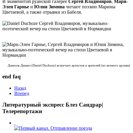
В знаменитой руанской галерее
Сергей Владимиров
,
Мари-
Элен Гарнье
и
Юлия Зимина
читают поэзию Марины
Цветаевой, а также отрывки из Бабеля.
Даниэль Дюшоз (Daniel Duchoze) встречает артистов и зрителей (из личного архива)
end faq
Назад
Вперед
Литературный экспресс Блез Сандрар|
Телерепортажи