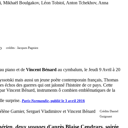
ki, Mikhaël Boulgakov, Léon Tolstoï, Anton Tchekhov, Anna
crédits : Jacques Pagniez
au piano et de
Vincent Bénard
au cymbalum, le Jeudi 9 Avril à 20
yssotski mais aussi un jeune poète contemporain français, Thomas
s échos des guerres qui ont jalonné l'histoire de ce pays. Cette
 par Vincent Bénard, instruments ô combien emblématiques de la
lle surprise.
Paris-Normandie
, publié le 3 avril 2016
Crédits Daniel
Guignant
bérien, deux voyages
d'après Blaise Cendrars, soirée