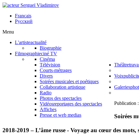
Français
Русский
Menu
L'artiste
actualité
Biographie
Filmographie
ciné TV
Cinéma
Télévision
Théâtre
trava
Courts-métrages
Divers
Voix
publici
Soirées musicales et poétiques
Collaboration artistique
Galeries
phot
Radio
Photos des spectacles
Publication 
Vidéos
reportages des spectacles
Affiches
Presse et web medias
Soirées mu
2018-2019 –
L’âme russe - Voyage au cœur des mots
,