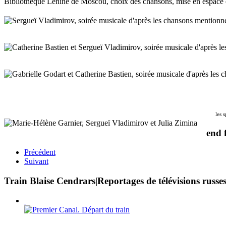
Bibliothèque Lénine de Moscou, choix des chansons, mise en espace 
les 
end 
Précédent
Suivant
Train Blaise Cendrars|Reportages de télévisions russe