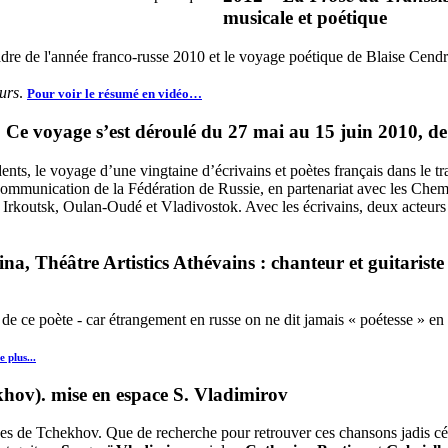
musicale et poétique
 cadre de l'année franco-russe 2010 et le voyage poétique de Blaise Cend
urs
.
Pour voir le résumé en vidéo…
.
Ce voyage s’est déroulé du 27 mai au 15 juin 2010, d
ents, le voyage d’une vingtaine d’écrivains et poètes français dans le t
ommunication de la Fédération de Russie, en partenariat avec les Chemin
rkoutsk, Oulan-Oudé et Vladivostok. Avec les écrivains, deux acteurs o
na, Théâtre Artistics Athévains : chanteur et guitariste
de ce poète - car étrangement en russe on ne dit jamais « poétesse » en
e plus...
khov). mise en espace S. Vladimirov
ges de Tchekhov. Que de recherche pour retrouver ces chansons jadis cé