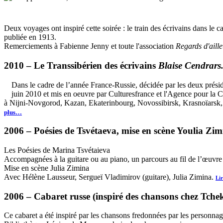
Deux voyages ont inspiré cette soirée : le train des écrivains dans le
publiée en 1913.
Remerciements à Fabienne Jenny et toute l'association
Regards d'aille
2010 –
Le Transsibérien des écrivains
Blaise Cendrars
Dans le cadre de l’année France-Russie, décidée par les deux présid
juin 2010 et mis en oeuvre par Culturesfrance et l'Agence pour la C
à Nijni-Novgorod, Kazan, Ekaterinbourg, Novossibirsk, Krasnoïarsk, I
plus…
2006 –
Poésies de Tsvétaeva,
mise en scène Youlia Zimi
Les Poésies de Marina Tsvétaieva
Accompagnées à la guitare ou au piano, un parcours au fil de l’œuvre 
Mise en scène Julia Zimina
Avec Hélène Lausseur, Sergueï Vladimirov (guitare), Julia Zimina.
Lir
2006 –
Cabaret russe
(inspiré des chansons chez Tche
Ce cabaret a été inspiré par les chansons fredonnées par les personna