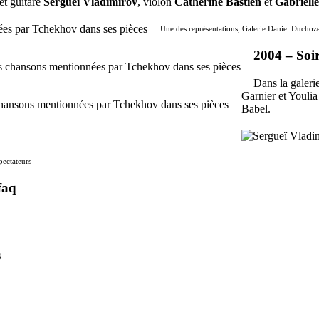
et guitare
Sergueï Vladimirov
, violon
Catherine Bastien
et
Gabriell
Une des représentations, Galerie Daniel Duchoze
2004 –
Soi
Dans la galer
Garnier et Youlia
Babel.
spectateurs
faq
s