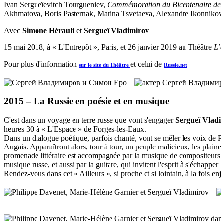
Ivan Sergueïevitch Tourgueniev,
Commémoration du Bicentenaire de 
Akhmatova, Boris Pasternak, Marina Tsvetaeva, Alexandre Ikonnikov
Avec
Simone Hérault
et
Sergueï Vladimirov
15 mai 2018, à « L'Entrepôt », Paris, et 26 janvier 2019 au Théâtre
L’
Pour plus d'information
et celui de
sur le site du Théâtre
Russie.net
2015 –
La Russie en poésie et en musique
C'est dans un voyage en terre russe que vont s'engager
Sergueï Vlad
heures 30 à « L'Espace » de Forges-les-Eaux.
Dans un dialogue poétique, parfois chanté, vont se mêler les voix d
Augais. Apparaîtront alors, tour à tour, un peuple malicieux, les plain
promenade littéraire est accompagnée par la musique de compositeur
musique russe, et aussi par la guitare, qui invitent l'esprit à s'échapper
Rendez-vous dans cet « Ailleurs », si proche et si lointain, à la fois en