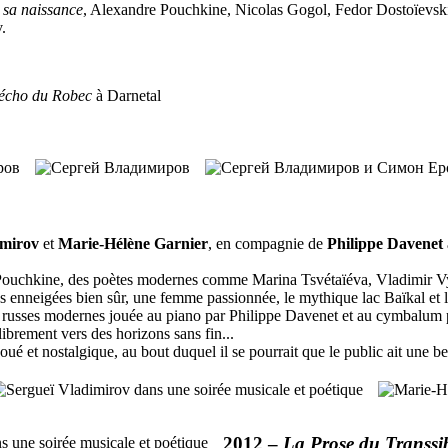
sa naissance
, Alexandre Pouchkine, Nicolas Gogol, Fedor Dostoïevs
.
écho du Robec
à Darnetal
imirov
et
Marie-Hélène Garnier
, en compagnie de
Philippe Davenet
e Pouchkine, des poètes modernes comme Marina Tsvétaïéva, Vladimir V
es enneigées bien sûr, une femme passionnée, le mythique lac Baïkal et le
s russes modernes jouée au piano par Philippe Davenet et au cymbalum
 librement vers des horizons sans fin...
joué et nostalgique, au bout duquel il se pourrait que le public ait une be
2012 –
La Prose du Transsi