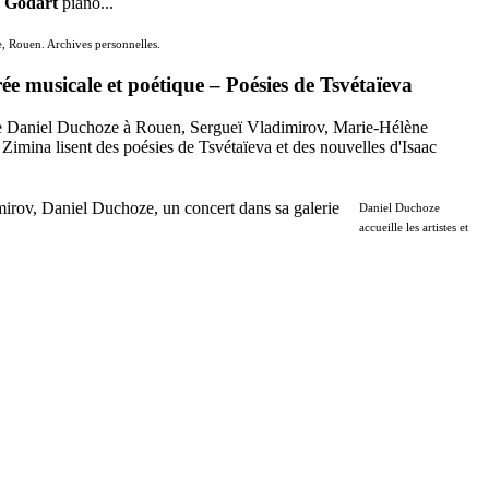
e Godart
piano...
, Rouen. Archives personnelles.
rée musicale et poétique
–
Poésies de Tsvétaïeva
ie Daniel Duchozе à Rouen, Sergueï Vladimirov, Marie-Hélène
 Zimina lisent des poésies de Tsvétaïeva et des nouvelles d'Isaac
Daniel Duchoze
accueille les artistes et