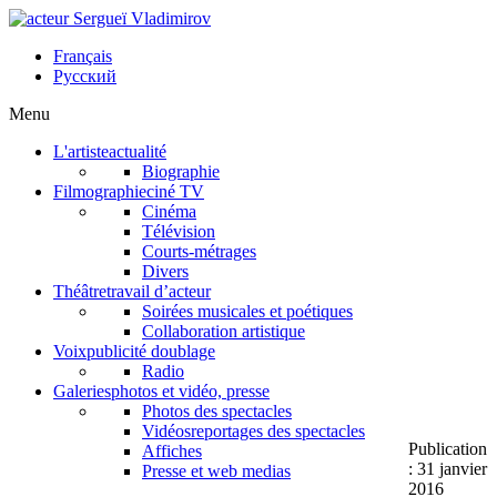
Français
Русский
Menu
L'artiste
actualité
Biographie
Filmographie
ciné TV
Cinéma
Télévision
Courts-métrages
Divers
Théâtre
travail d’acteur
Soirées musicales et poétiques
Collaboration artistique
Voix
publicité doublage
Radio
Galeries
photos et vidéo, presse
Photos des spectacles
Vidéos
reportages des spectacles
Publication
Affiches
: 31 janvier
Presse et web medias
2016