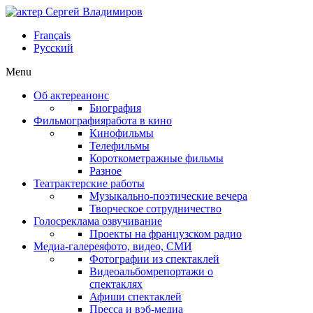
Français
Русский
Menu
Об актере
анонс
Биография
Фильмография
работа в кино
Кинофильмы
Телефильмы
Короткометражные фильмы
Разное
Театр
актерские работы
Музыкально-поэтические вечера
Творческое сотрудничество
Голос
реклама озвучивание
Проекты на французском радио
Медиа-галерея
фото, видео, СМИ
Фотографии из спектаклей
Видеоальбом
репортажи о
спектаклях
Афиши спектаклей
Пресса и вэб-медиа