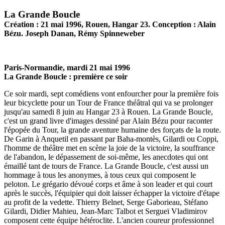
La Grande Boucle
Création : 21 mai 1996, Rouen, Hangar 23. Conception : Alain
Bézu. Joseph Danan, Rémy Spinneweber
Paris-Normandie, mardi 21 mai 1996
La Grande Boucle : première ce soir
Ce soir mardi, sept comédiens vont enfourcher pour la première fois
leur bicyclette pour un Tour de France théâtral qui va se prolonger
jusqu'au samedi 8 juin au Hangar 23 à Rouen. La Grande Boucle,
c'est un grand livre d'images dessiné par Alain Bézu pour raconter
l'épopée du Tour, la grande aventure humaine des forçats de la route.
De Garin à Anquetil en passant par Baha-montès, Gilardi ou Coppi,
l'homme de théâtre met en scène la joie de la victoire, la souffrance
de l'abandon, le dépassement de soi-même, les anecdotes qui ont
émaillé tant de tours de France. La Grande Boucle, c'est aussi un
hommage à tous les anonymes, à tous ceux qui composent le
peloton. Le grégario dévoué corps et âme à son leader et qui court
après le succès, l'équipier qui doit laisser échapper la victoire d'étape
au profit de la vedette. Thierry Belnet, Serge Gaborieau, Stéfano
Gilardi, Didier Mahieu, Jean-Marc Talbot et Sergueï Vladimirov
composent cette équipe hétéroclite. L'ancien coureur professionnel