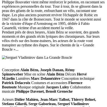
Philippe Bouvatier vient même renforcer le peloton, en racontant ses
expériences personnelles du tour. Tour à tour, ils se glissent dans la
peau des géants de la route, enfourchant un vélo, racontant une
étape. Les plus anciens pourront revivre l'échappée de Robic en
1947 dans la côte de Bonsecours. Tout le monde se souvient aussi
de la victoire d'étape d'Armstrong en 1995, dédiée à Fabio
Casartelli, victime d'un accident mortel la veille.
Pendant près de deux heures, Alain Bézu se souvient, des grands
moments et des grands récits lyriques des chroniqueurs. Sur leurs
vélos rivés sur des home-trainers, les acteurs de la route vont
transpirer au rythme des étapes. Sur le chemin de la « Grande
Boucle »...
Conception
Alain Bézu, Joseph Danan, Rémy
Spinneweber
Mise en scène
Alain Bézu
Décors
Hervé
M.izelin
Lumières
Marc Delamézière
Conception technique
Patrick Delacroix
Costumes et accessoires
Florence
Boutoute
Musique originale
Jacques Luley
Collaboration
musicale
Philippe Davenet, Benoît Greneche
Acteurs
Didier Mahieu, Jean-Marc Talbot, Thierry Belnet,
Stefano Gilardi, Serge Gaborieau, Serguei Vladimirov