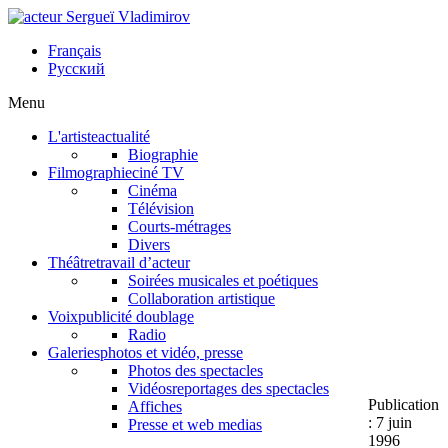
Français
Русский
Menu
L'artiste
actualité
Biographie
Filmographie
ciné TV
Cinéma
Télévision
Courts-métrages
Divers
Théâtre
travail d’acteur
Soirées musicales et poétiques
Collaboration artistique
Voix
publicité doublage
Radio
Galeries
photos et vidéo, presse
Photos des spectacles
Vidéos
reportages des spectacles
Publication
Affiches
: 7 juin
Presse et web medias
1996