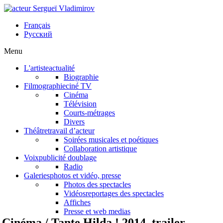
Français
Русский
Menu
L'artiste
actualité
Biographie
Filmographie
ciné TV
Cinéma
Télévision
Courts-métrages
Divers
Théâtre
travail d’acteur
Soirées musicales et poétiques
Collaboration artistique
Voix
publicité doublage
Radio
Galeries
photos et vidéo, presse
Photos des spectacles
Vidéos
reportages des spectacles
Affiches
Presse et web medias
Cinéma / Tante Hilda ! 2014, trailer