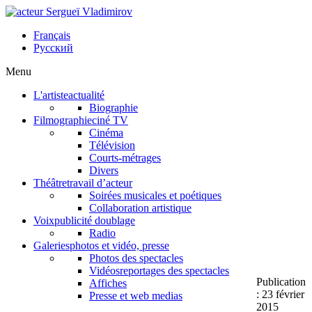
Français
Русский
Menu
L'artiste
actualité
Biographie
Filmographie
ciné TV
Cinéma
Télévision
Courts-métrages
Divers
Théâtre
travail d’acteur
Soirées musicales et poétiques
Collaboration artistique
Voix
publicité doublage
Radio
Galeries
photos et vidéo, presse
Photos des spectacles
Vidéos
reportages des spectacles
Publication
Affiches
: 23 février
Presse et web medias
2015